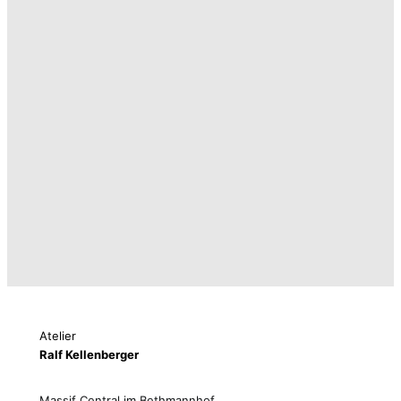
Atelier
Ralf Kellenberger
Massif Central im Bethmannhof